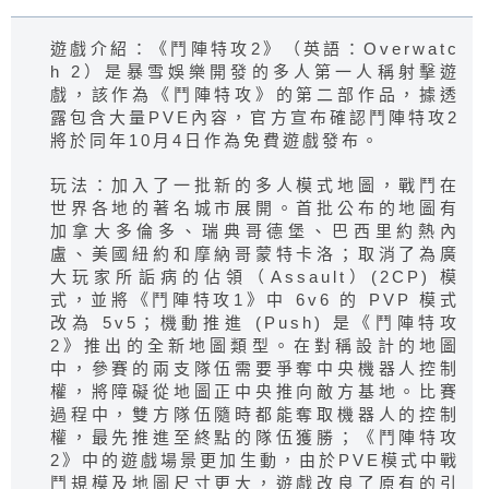
遊戲介紹：《鬥陣特攻2》（英語：Overwatc
h 2）是暴雪娛樂開發的多人第一人稱射擊遊
戲，該作為《鬥陣特攻》的第二部作品，據透
露包含大量PVE內容，官方宣布確認鬥陣特攻2
將於同年10月4日作為免費遊戲發布。
玩法：加入了一批新的多人模式地圖，戰鬥在
世界各地的著名城市展開。首批公布的地圖有
加拿大多倫多、瑞典哥德堡、巴西里約熱內
盧、美國紐約和摩納哥蒙特卡洛；取消了為廣
大玩家所詬病的佔領（Assault）(2CP) 模
式，並將《鬥陣特攻1》中 6v6 的 PVP 模式
改為 5v5；機動推進 (Push) 是《鬥陣特攻
2》推出的全新地圖類型。在對稱設計的地圖
中，參賽的兩支隊伍需要爭奪中央機器人控制
權，將障礙從地圖正中央推向敵方基地。比賽
過程中，雙方隊伍隨時都能奪取機器人的控制
權，最先推進至終點的隊伍獲勝；《鬥陣特攻
2》中的遊戲場景更加生動，由於PVE模式中戰
鬥規模及地圖尺寸更大，遊戲改良了原有的引