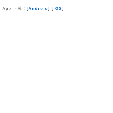
App 下載：[
Android
] [
iOS
]