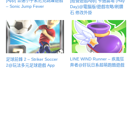
[App] 音速小子索尼克跳躍遊戲
[經營遊戲App] 卡通農場 (Hay
– Sonic Jump Fever
Day)@電腦版/遊戲攻略/刷鑽
石.修改外掛
LINE WIND Runner – 疾風狂
足球前鋒 2 – Striker Soccer
奔者@好玩日系超萌跑酷遊戲
2@玩法多元足球遊戲 App