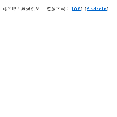
跳躍吧！雞蛋漢堡 – 遊戲下載：[
iOS
] [
Android
]