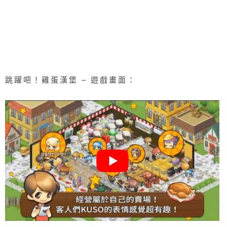
跳躍吧！雞蛋漢堡 – 遊戲畫面：