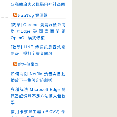
硬碟工具
(64)
@郵輪旅客必逛櫛田神社商圈
程式開發
(20)
FunTop 資訊網
系統工具
(242)
[教學] Chrome 瀏覽器螢幕閃
網路軟體
(188)
爍@Edge 破圖畫面問題
翻譯軟體
(3)
OpenGL 模式修復
輸入法
(4)
[教學] LINE 傳送訊息音效關
閉@手機打字聲音開啟
跳板俱樂部
如何關閉 Netflix 預告與自動
播放下一集設定防劇透
多種解決 Microsoft Edge 瀏
覽器記憶體不足方法懶人包教
學
信用卡號產生器 (含CVV) 懶