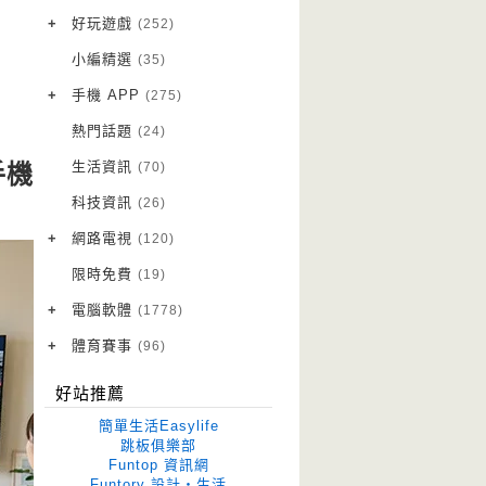
VPN 翻牆
(10)
+
好玩遊戲
(252)
免費資源
Android 遊戲
(20)
(111)
小編精選
(35)
字體下載
iOS 遊戲
(14)
(111)
+
手機 APP
(275)
網站推薦
網頁遊戲
Android 軟體
(42)
(6)
(114)
熱門話題
(24)
電腦遊戲
iOS 軟體
(18)
(88)
生活資訊
(70)
手機
Root 相關
(7)
科技資訊
(26)
越獄JB
(5)
+
網路電視
(120)
電視影集
(3)
限時免費
(19)
電視節目
(98)
+
電腦軟體
(1778)
作業系統
(15)
+
體育賽事
(96)
修圖軟體
世足專區
(68)
(41)
好站推薦
優化軟體
(38)
簡單生活Easylife
光碟工具
(33)
跳板俱樂部
Funtop 資訊網
免安裝
(641)
Funtory 設計‧生活