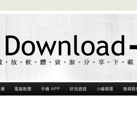
聯播
電腦軟體
手機 APP
好玩遊戲
小編精選
聯絡我