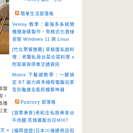
免空工具
(10)
簡單生活部落格
即時通訊
(23)
Ventoy 教學：最強多系統開
壓縮軟體
(9)
機隨身碟製作，免格式化直接
安全防護
(55)
安裝 Windows 11 與 Linux
影音播放
(51)
[竹北聚餐推薦] 草根匯私廚料
理：老饕私房台菜合菜料理 x
影音轉檔
(81)
附菜單與停車交通資訊
教育學習
(23)
Motrix 下載器教學：一鍵搞
文書工具
(91)
定 BT 磁力與多線程電腦玩家
模擬軟體
(18)
聯盟
告別龜速全能抓檔案神器
現，
檔案管理
(30)
Funtory 部落格
直播
畫面擷取
(36)
公室
[苗栗美食]老和庄私廚美食@
看圖程式
(17)
牛肉麵.炙燒蓋飯台日MIX?
破解軟體
(18)
文 »
[福岡旅遊]日本川端通商店街